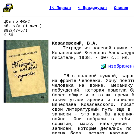
|< Первая
< Предыдущая
Список
ЦОБ по ФКиС
аб. х/л (
1 экз.
)
882(47+57)
К 56
Ковалевский, В.А.
Тетради из полевой сумки : 
Ковалевский Вячеслав Александр
писатель, 1968. - 607 с.: ил.
Изображен
"Я с полевой сумкой, каранд
на фронте Человека. Хочу понят
человека на войне, механик
побуждений, которая помогла б
более общее и в то же время б
таким углом зрения и написан
Вячеслава Ковалевского, писа
свой литературный путь еще в 
записки - это как бы дневник
войне. Они вобрали в себя 
событий, массу наблюдений 
записей, которые делались по
время боев, встает картина в