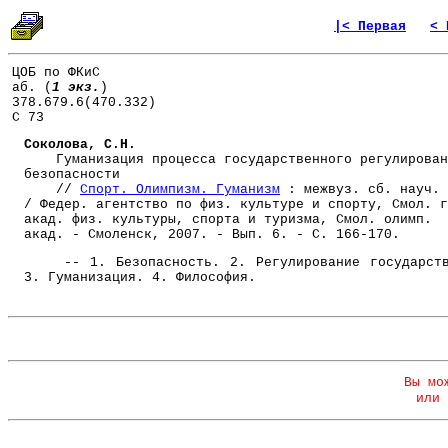
|< Первая
< 
ЦОБ по ФКиС
аб. (
1 экз.
)
378.679.6(470.332)
С 73
Соколова, С.Н.
Гуманизация процесса государственного регулирован
безопасности
//
Спорт. Олимпизм. Гуманизм
: межвуз. сб. науч. 
/ Федер. агентство по физ. культуре и спорту, Смол. г
акад. физ. культуры, спорта и туризма, Смол. олимп.
акад. - Смоленск, 2007. - Вып. 6. - С. 166-170.
-- 1. Безопасность. 2. Регулирование государств
3. Гуманизация. 4. Философия.
Вы мо
или 