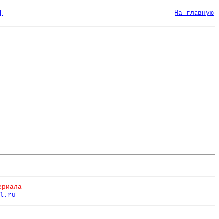
|
На главную
ериала
l.ru