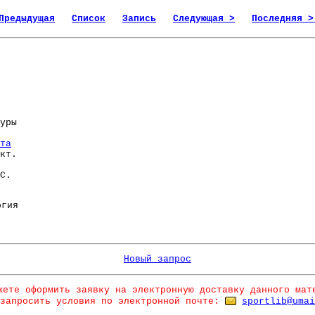
Предыдущая
Список
Запись
Следующая >
Последняя >
уры
та
кт.
С.
гия
Новый запрос
жете оформить заявку на электронную доставку данного мат
запросить условия по электронной почте:
sportlib@umai