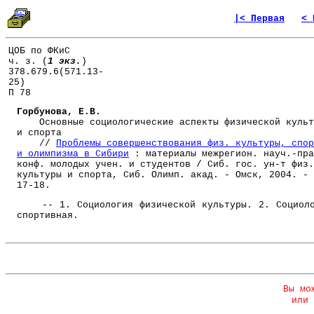
|< Первая
< 
ЦОБ по ФКиС
ч. з. (
1 экз.
)
378.679.6(571.13-
25)
П 78
Горбунова, Е.В.
Основные социологические аспекты физической культ
и спорта
//
Проблемы совершенствования физ. культуры, спор
и олимпизма в Сибири
: материалы межрегион. науч.-пра
конф. молодых учен. и студентов / Сиб. гос. ун-т физ.
культуры и спорта, Сиб. Олимп. акад. - Омск, 2004. - 
17-18.
-- 1. Социология физической культуры. 2. Социоло
спортивная.
Вы мо
или 