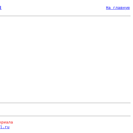
|
На главную
ериала
l.ru