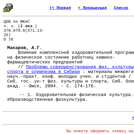
|< Первая
< Предыдущая
Список
ЦОБ по ФКиС
ч. з. (
1 экз.
)
378.679.6(571.13-
25)
П 78
Макаров, А.Г.
Влияние комплексной оздоровительной програм
на физическое состояние работниц химико-
фармацевтических предприятий
//
Проблемы совершенствования физ. культуры
спорта и олимпизма в Сибири
: материалы межреги
науч.-практ. конф. молодых учен. и студентов /
Сиб. гос. ун-т физ. культуры и спорта, Сиб. Оли
акад. - Омск, 2004. - С. 174-176.
-- 1. Оздоровительная физическая культура.
#Производственная физкультура.
Вы можете оформить заявку на