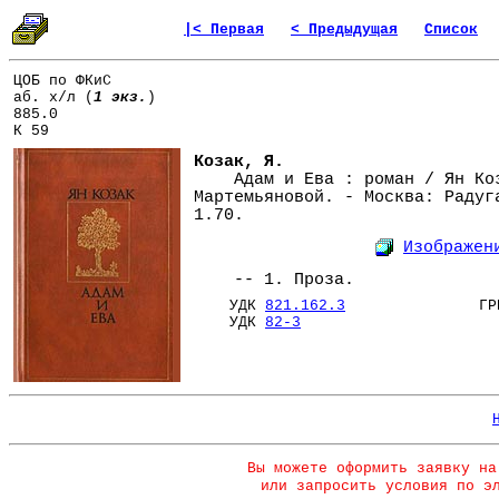
|< Первая
< Предыдущая
Список
ЦОБ по ФКиС
аб. х/л (
1 экз.
)
885.0
К 59
Козак, Я.
Адам и Ева : роман / Ян Коза
Мартемьяновой. - Москва: Радуг
1.70.
Изображен
-- 1. Проза.
УДК
821.162.3
ГРНТ
УДК
82-3
Вы можете оформить заявку на
или запросить условия по э