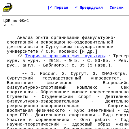
|< Первая
< Предыдущая
Список
ЦОБ по ФКиС
ч. з.
Анализ опыта организации физкультурно-
спортивной и рекреационно-оздоровительной
деятельности в Сургутском государственном
университете / С.М. Косенок [и др.]
//
Теория и практика физ. культуры
: Тренер
журн. в журн. - 2018. - № 5. - С. 83-85. - Рез.
рус., англ. - Библиогр.: с. 85 (5 назв.).
-- 1. Россия. 2. Сургут. 3. ХМАО-Югра.
Сургутский государственный университет.
Воспитание физическое - Всероссийс
физкультурно-спортивный комплекс - Сек
спортивная - Образование высшее профессионально
Студенты - Студенческий спорт - Деятельно
физкультурно-оздоровительная - Деятельно
рекреационно-оздоровительная - Спортиза
воспитания физического - Курс элективный - Сд
норм ГТО - Деятельность спортивная - Виды спорт
Участие в соревнованиях - Опыт работы - Под
научно-теоретический - Здоровый образ жизн