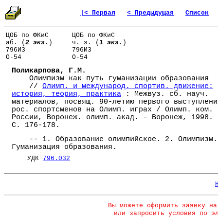
|< Первая
< Предыдущая
Список
ЦОБ по ФКиС
ЦОБ по ФКиС
аб. (
2 экз.
)
ч. з. (
1 экз.
)
796И3
796И3
О-54
О-54
Поликарпова, Г.М.
Олимпизм как путь гуманизации образования
//
Олимп. и международ. спортив. движение:
история, теория, практика
: Межвуз. сб. науч.
материалов, посвящ. 90-летию первого выступлени
рос. спортсменов на Олимп. играх / Олимп. ком.
России, Воронеж. олимп. акад. - Воронеж, 1998. 
С. 176-178.
-- 1. Образование олимпийское. 2. Олимпизм.
Гуманизация образования.
УДК
796.032
Вы можете оформить заявку на
или запросить условия по э