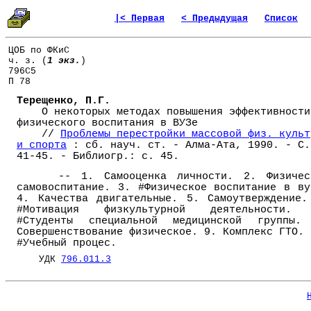
|< Первая
< Предыдущая
Список
ЦОБ по ФКиС
ч. з. (
1 экз.
)
796С5
П 78
Терещенко, П.Г.
О некоторых методах повышения эффективности
физического воспитания в ВУЗе
//
Проблемы перестройки массовой физ. культ
и спорта
: сб. науч. ст. - Алма-Ата, 1990. - С.
41-45. - Библиогр.: с. 45.
-- 1. Самооценка личности. 2. Физичес
самовоспитание. 3. #Физическое воспитание в ву
4. Качества двигательные. 5. Самоутверждение.
#Мотивация физкультурной деятельности.
#Студенты специальной медицинской группы.
Совершенствование физическое. 9. Комплекс ГТО. 
#Учебный процес.
УДК
796.011.3