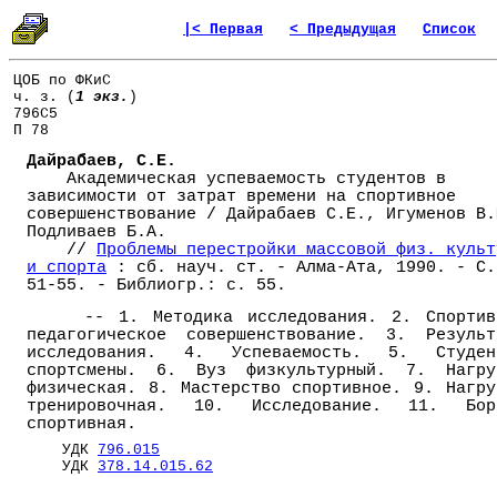
|< Первая
< Предыдущая
Список
ЦОБ по ФКиС
ч. з. (
1 экз.
)
796С5
П 78
Дайрабаев, С.Е.
Академическая успеваемость студентов в
зависимости от затрат времени на спортивное
совершенствование / Дайрабаев С.Е., Игуменов В.
Подливаев Б.А.
//
Проблемы перестройки массовой физ. культ
и спорта
: сб. науч. ст. - Алма-Ата, 1990. - С.
51-55. - Библиогр.: с. 55.
-- 1. Методика исследования. 2. Спортив
педагогическое совершенствование. 3. Результ
исследования. 4. Успеваемость. 5. Студен
спортсмены. 6. Вуз физкультурный. 7. Нагру
физическая. 8. Мастерство спортивное. 9. Нагру
тренировочная. 10. Исследование. 11. Бор
спортивная.
УДК
796.015
УДК
378.14.015.62