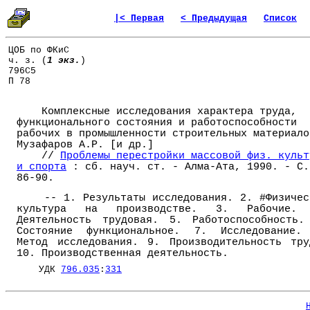
|< Первая
< Предыдущая
Список
ЦОБ по ФКиС
ч. з. (
1 экз.
)
796С5
П 78
Комплексные исследования характера труда,
функционального состояния и работоспособности
рабочих в промышленности строительных материало
Музафаров А.Р. [и др.]
//
Проблемы перестройки массовой физ. культ
и спорта
: сб. науч. ст. - Алма-Ата, 1990. - С.
86-90.
-- 1. Результаты исследования. 2. #Физичес
культура на производстве. 3. Рабочие.
Деятельность трудовая. 5. Работоспособность.
Состояние функциональное. 7. Исследование.
Метод исследования. 9. Производительность тру
10. Производственная деятельность.
УДК
796.035
:
331