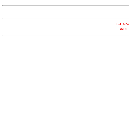
Вы мо
или 