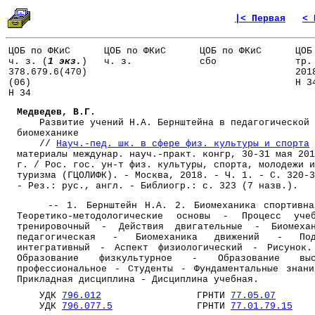
|< Первая
< 
ЦОБ по ФКиС
ЦОБ по ФКиС
ЦОБ по ФКиС
ЦОБ
ч. з. (
1 экз.
)
ч. з.
сбо
тр.
378.679.6(470)
201
(06)
Н 3
Н 34
Медведев, В.Г.
Развитие учений Н.А. Бернштейна в педагогической
биомеханике
//
Науч.-пед. шк. в сфере физ. культуры и спорта
материалы междунар. науч.-практ. конгр, 30-31 мая 201
г. / Рос. гос. ун-т физ. культуры, спорта, молодежи и
туризма (ГЦОЛИФК). - Москва, 2018. - Ч. 1. - C. 320-3
- Рез.: рус., англ. - Библиогр.: с. 323 (7 назв.).
-- 1. Бернштейн Н.А. 2. Биомеханика спортивна
Теоретико-методологические основы - Процесс учеб
тренировочный - Действия двигательные - Биомехан
педагогическая - Биомеханика движений - Под
интегративный - Аспект физиологический - Рисунок
Образование физкультурное - Образование выс
профессиональное - Студенты - Фундаментальные знан
Прикладная дисциплина - Дисциплина учебная.
УДК
796.012
ГРНТИ
77.05.07
УДК
796.077.5
ГРНТИ
77.01.79.15