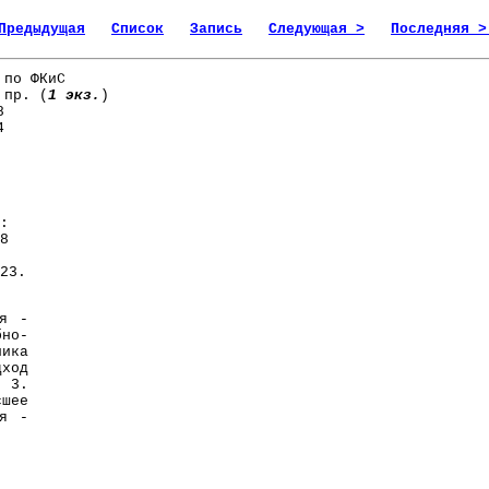
Предыдущая
Список
Запись
Следующая >
Последняя >
 по ФКиС
 пр. (
1 экз.
)
8
4
:
8
23.
я -
но-
ика
ход
. 3.
шее
ия -