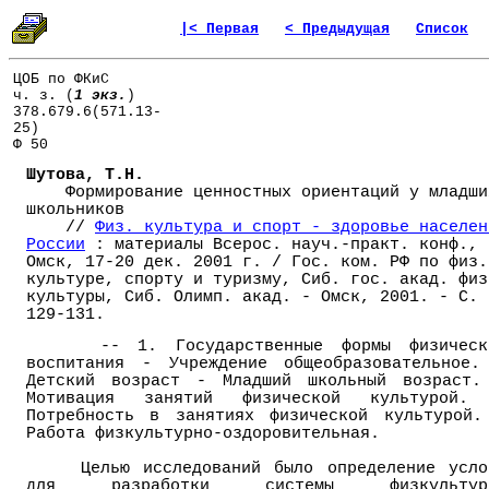
|< Первая
< Предыдущая
Список
ЦОБ по ФКиС
ч. з. (
1 экз.
)
378.679.6(571.13-
25)
Ф 50
Шутова, Т.Н.
Формирование ценностных ориентаций у младши
школьников
//
Физ. культура и спорт - здоровье населен
России
: материалы Всерос. науч.-практ. конф.,
Омск, 17-20 дек. 2001 г. / Гос. ком. РФ по физ.
культуре, спорту и туризму, Сиб. гос. акад. физ
культуры, Сиб. Олимп. акад. - Омск, 2001. - С.
129-131.
-- 1. Государственные формы физическ
воспитания - Учреждение общеобразовательное.
Детский возраст - Младший школьный возраст.
Мотивация занятий физической культурой.
Потребность в занятиях физической культурой.
Работа физкультурно-оздоровительная.
Целью исследований было определение усло
для разработки системы физкультур