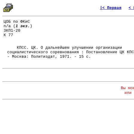
|< Первая
< 
ЦОБ по ФКиС
n/a (
1 экз.
)
3КП1-20
К 77
КПСС. ЦК. О дальнейшем улучшении организации
социалистического соревнования : Постановление ЦК КПС
- Москва: Политиздат, 1971. - 15 с.
Вы мо
или 