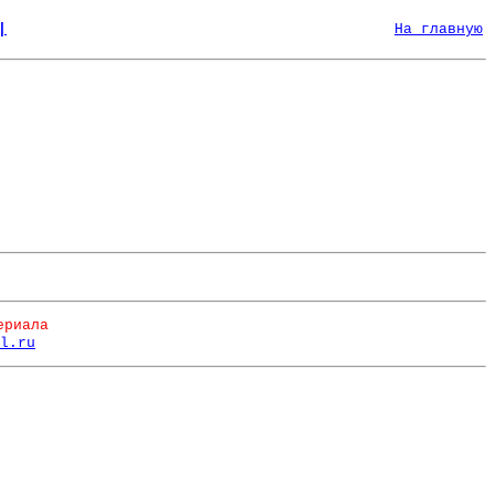
|
На главную
ериала
l.ru