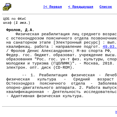
|< Первая
< Предыдущая
Список
ЦОБ по ФКиС
шкаф (
1 экз.
)
Фролов, Д.А.
Физическая реабилитация лиц среднего возрас
с остеохондрозом поясничного отдела позвоночник
на санаторном этапе [Электронный ресурс] : вып.
квалификац. работа : направление подгот.
49.03.
/ Фролов Денис Александрович; М-во спорта РФ,
Федер. гос. бюджет. образоват. учреждение высш.
образования "Рос. гос. ун-т физ. культуры, спор
молодежи и туризма (ГЦОЛИФК)". - Москва, 2018. 
электрон. опт. диск (CD-ROM).
-- 1. Реабилитация физическая - Лечеб
физическая культура - Средний возрас
Остеохондроз поясничного отдела - Заболева
опорно-двигательного аппарата. 2. Работа выпуск
квалификационная - Деятельность исследовательс
- Адаптивная физическая культура.