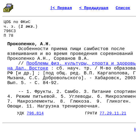
|< Первая
< Предыдущая
Список
ЦОБ по ФКиС
ч. з. (
1 экз.
)
796С3
П 78
Прокопенко, А.Н.
Особенности приема пищи самбистов после
взвешивания и во время проведения соревнований 
Прокопенко А.Н., Сорванов В.А.
//
Проблемы физ. культуры, спорта и здоровь
на Дал. Востоке
: сб. науч. тр. / М-во образова
РФ [и др.] ; [под общ. ред. В.П. Каргаполова, Г
Мызана, С.С. Добровольского]. - Хабаровск, 2003
Вып. 5. - С. 84-92.
-- 1. Фрукты. 2. Самбо. 3. Питание спортивн
4. Режим питьевой. 5. Углеводы. 6. Микроэлемен
7. Макроэлементы. 8. Глюкоза. 9. Гликоген. 
Овощи. 11. Нагрузка тренировочная.
УДК
796.814
ГРНТИ
77.29.11.21