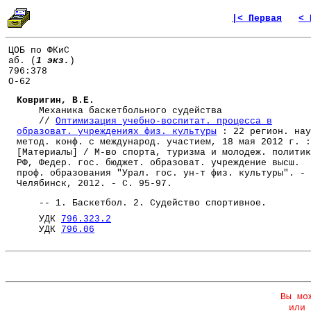
|< Первая
< 
ЦОБ по ФКиС
аб. (
1 экз.
)
796:378
О-62
Ковригин, В.Е.
Механика баскетбольного судейства
//
Оптимизация учебно-воспитат. процесса в
образоват. учреждениях физ. культуры
: 22 регион. нау
метод. конф. с международ. участием, 18 мая 2012 г. :
[Материалы] / М-во спорта, туризма и молодеж. политик
РФ, Федер. гос. бюджет. образоват. учреждение высш.
проф. образования "Урал. гос. ун-т физ. культуры". -
Челябинск, 2012. - С. 95-97.
-- 1. Баскетбол. 2. Судейство спортивное.
УДК
796.323.2
УДК
796.06
Вы мо
или 