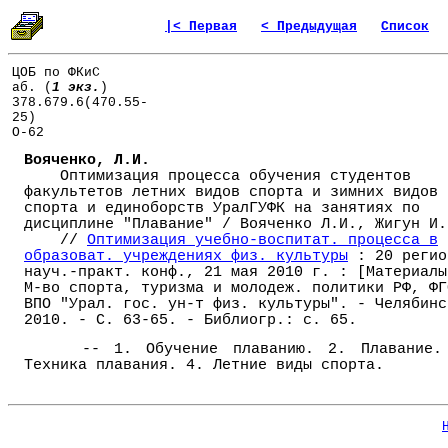
|< Первая
< Предыдущая
Список
ЦОБ по ФКиС
аб. (
1 экз.
)
378.679.6(470.55-
25)
О-62
Вояченко, Л.И.
Оптимизация процесса обучения студентов
факультетов летних видов спорта и зимних видов
спорта и единоборств УралГУФК на занятиях по
дисциплине "Плавание" / Вояченко Л.И., Жигун И.
//
Оптимизация учебно-воспитат. процесса в
образоват. учреждениях физ. культуры
: 20 регио
науч.-практ. конф., 21 мая 2010 г. : [Материалы
М-во спорта, туризма и молодеж. политики РФ, ФГ
ВПО "Урал. гос. ун-т физ. культуры". - Челябинс
2010. - С. 63-65. - Библиогр.: с. 65.
-- 1. Обучение плаванию. 2. Плавание.
Техника плавания. 4. Летние виды спорта.