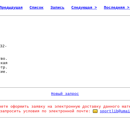
Предыдущая
Список
Запись
Следующая >
Последняя >
32-
во.
ская
етр.
кие.
Новый запрос
жете оформить заявку на электронную доставку данного мат
запросить условия по электронной почте:
sportlib@umai