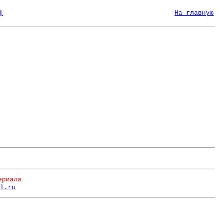
|
На главную
ериала
l.ru