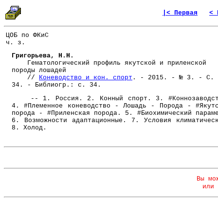
|< Первая
< 
ЦОБ по ФКиС
ч. з.
Григорьева, Н.Н.
Гематологический профиль якутской и приленской
породы лошадей
//
Коневодство и кон. спорт
. - 2015. - № 3. - С. 
34. - Библиогр.: с. 34.
-- 1. Россия. 2. Конный спорт. 3. #Коннозаводст
4. #Племенное коневодство - Лошадь - Порода - #Якут
порода - #Приленская порода. 5. #Биохимический парам
6. Возможности адаптационные. 7. Условия климатичес
8. Холод.
Вы мо
или 