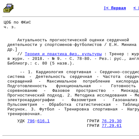
|< Первая
< 
ЦОБ по ФКиС
ч. з.
Актуальность прогностической оценки сердечной
деятельности у спортсменов-футболистов / Е.Н. Минина 
др.]
//
Теория и практика физ. культуры
: Тренер : жур
в журн. - 2018. - № 9. - С. 78-80. - Рез.: рус., англ
Библиогр.: с. 80 (5 назв.).
-- 1. Кардиология спортивная - Сердечно-сосудис
система - Деятельность сердечная - Частота серде
сокращений - Максимальное потребление кислород
Подготовленность функциональная - Готовност
соревнованию - Фазовое пространство - Миокар
Прогностический подход. 2. Методика исследования - М
электрокардиографии - Фазометрия - Газоанали
Пульсометрия - Обработка статистическая - Таблиц
Рисунок. 3. Футбол - Тренировка спортивная - Нагр
тренировочная.
УДК
796
:
616.1
ГРНТИ
76.29.30
ГРНТИ
77.29.61