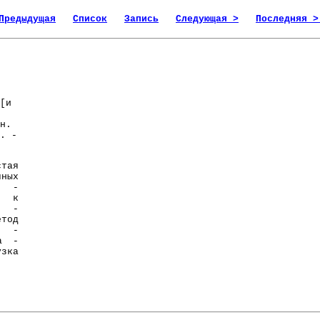
Предыдущая
Список
Запись
Следующая >
Последняя >
[и
н.
. -
тая
чных
а -
ь к
д -
етод
з -
а -
узка