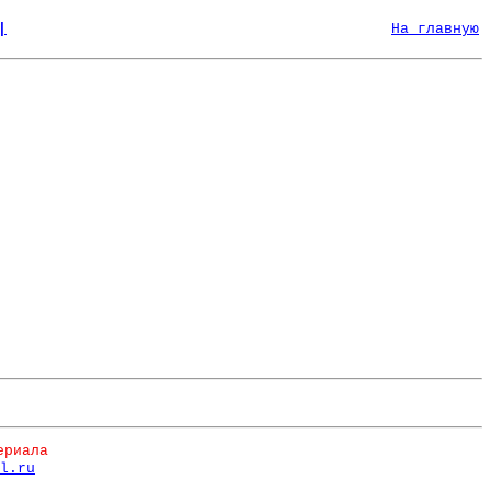
|
На главную
ериала
l.ru