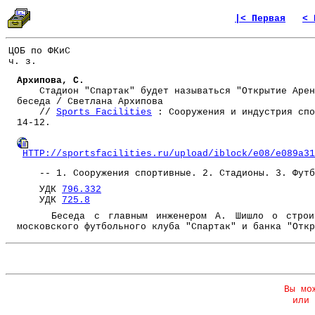
|< Первая
< 
ЦОБ по ФКиС
ч. з.
Архипова, С.
Стадион "Спартак" будет называться "Открытие Арена
беседа / Светлана Архипова
//
Sports Facilities
: Сооружения и индустрия спо
14-12.
HTTP://sportsfacilities.ru/upload/iblock/e08/e089a31
-- 1. Сооружения спортивные. 2. Стадионы. 3. Футб
УДК
796.332
УДК
725.8
Беседа с главным инженером А. Шишло о строите
московского футбольного клуба "Спартак" и банка "Откр
Вы мо
или 