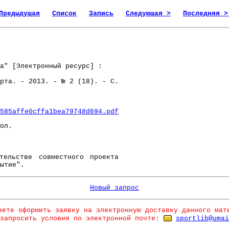
Предыдущая
Список
Запись
Следующая >
Последняя >
" [Электронный ресурс] :
рта. - 2013. - № 2 (18). - С.
585affe0cffa1bea79748d694.pdf
ол.
льстве совместного проекта
ытие".
Новый запрос
жете оформить заявку на электронную доставку данного мат
запросить условия по электронной почте:
sportlib@umai