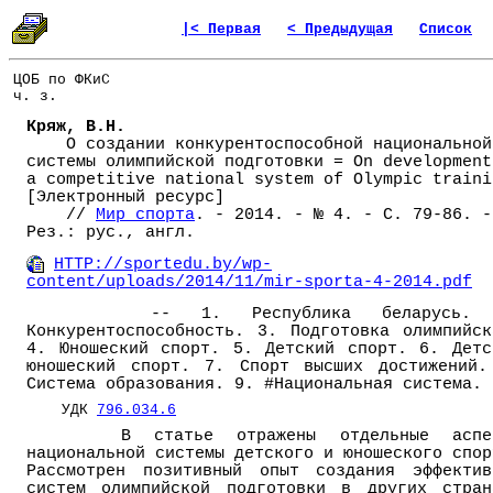
|< Первая
< Предыдущая
Список
ЦОБ по ФКиС
ч. з.
Кряж, В.Н.
О создании конкурентоспособной национальной
системы олимпийской подготовки = On development
a competitive national system of Olympic traini
[Электронный ресурс]
//
Мир спорта
. - 2014. - № 4. - С. 79-86. -
Рез.: рус., англ.
HTTP://sportedu.by/wp-
content/uploads/2014/11/mir-sporta-4-2014.pdf
-- 1. Республика беларусь. 
Конкурентоспособность. 3. Подготовка олимпийск
4. Юношеский спорт. 5. Детский спорт. 6. Детс
юношеский спорт. 7. Спорт высших достижений.
Система образования. 9. #Национальная система.
УДК
796.034.6
В статье отражены отдельные аспе
национальной системы детского и юношеского спор
Рассмотрен позитивный опыт создания эффектив
систем олимпийской подготовки в других стран