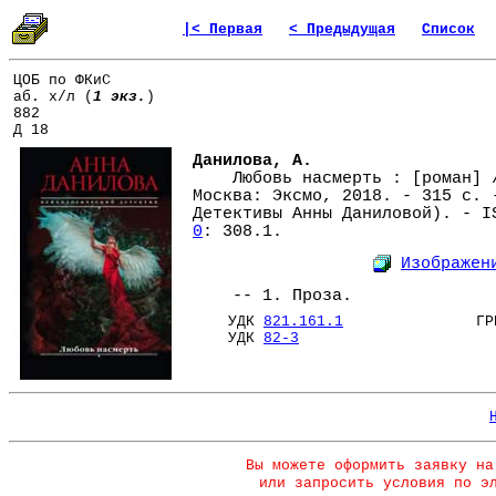
|< Первая
< Предыдущая
Список
ЦОБ по ФКиС
аб. х/л (
1 экз.
)
882
Д 18
Данилова, А.
Любовь насмерть : [роман] /
Москва: Эксмо, 2018. - 315 с. 
Детективы Анны Даниловой). - 
0
: 308.1.
Изображен
-- 1. Проза.
УДК
821.161.1
ГРНТ
УДК
82-3
Вы можете оформить заявку на
или запросить условия по э