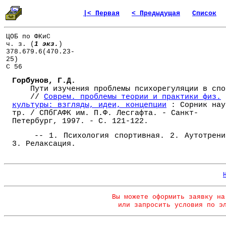
|< Первая
< Предыдущая
Список
ЦОБ по ФКиС
ч. з. (
1 экз.
)
378.679.6(470.23-
25)
С 56
Горбунов, Г.Д.
Пути изучения проблемы психорегуляции в спо
//
Соврем. проблемы теории и практики физ.
культуры: взгляды, идеи, концепции
: Сорник нау
тр. / СПбГАФК им. П.Ф. Лесгафта. - Санкт-
Петербург, 1997. - С. 121-122.
-- 1. Психология спортивная. 2. Аутотрени
3. Релаксация.
Вы можете оформить заявку на
или запросить условия по э