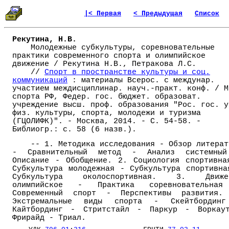
|< Первая
< Предыдущая
Список
Рекутина, Н.В.
Молодежные субкультуры, соревновательные
практики современного спорта и олимпийское
движение / Рекутина Н.В., Петракова Л.С.
//
Спорт в пространстве культуры и соц.
коммуникаций
: материалы Всерос. с междунар.
участием междисциплинар. науч.-практ. конф. / М
спорта РФ, Федер. гос. бюджет. образоват.
учреждение высш. проф. образования "Рос. гос. у
физ. культуры, спорта, молодежи и туризма
(ГЦОЛИФК)". - Москва, 2014. - С. 54-58. -
Библиогр.: с. 58 (6 назв.).
-- 1. Методика исследования - Обзор литерат
- Сравнительный метод - Анализ системны
Описание - Обобщение. 2. Социология спортивна
Субкультура молодежная - Субкультура спортивна
Субкультура околоспортивная. 3. Движе
олимпийское - Практика соревновательна
Современный спорт - Перспективы развития.
Экстремальные виды спорта - Скейтбордин
Кайтбординг - Стритстайл - Паркур - Воркау
Фрирайд - Триал.