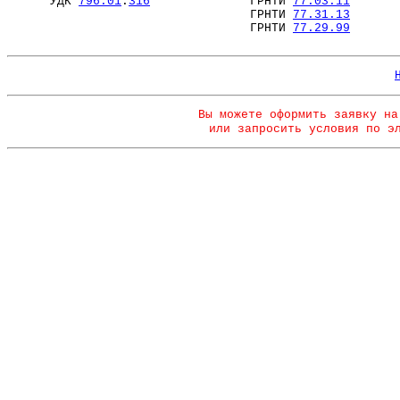
УДК
796.01
:
316
ГРНТИ
77.03.11
ГРНТИ
77.31.13
ГРНТИ
77.29.99
Вы можете оформить заявку на
или запросить условия по э