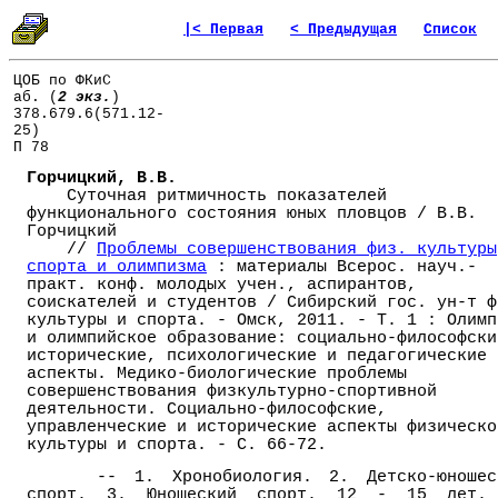
|< Первая
< Предыдущая
Список
ЦОБ по ФКиС
аб. (
2 экз.
)
378.679.6(571.12-
25)
П 78
Горчицкий, В.В.
Суточная ритмичность показателей
функционального состояния юных пловцов / В.В.
Горчицкий
//
Проблемы совершенствования физ. культуры
спорта и олимпизма
: материалы Всерос. науч.-
практ. конф. молодых учен., аспирантов,
соискателей и студентов / Сибирский гос. ун-т ф
культуры и спорта. - Омск, 2011. - Т. 1 : Олимп
и олимпийское образование: социально-философски
исторические, психологические и педагогические
аспекты. Медико-биологические проблемы
совершенствования физкультурно-спортивной
деятельности. Социально-философские,
управленческие и исторические аспекты физическо
культуры и спорта. - С. 66-72.
-- 1. Хронобиология. 2. Детско-юношес
спорт. 3. Юношеский спорт. 12 - 15 лет.