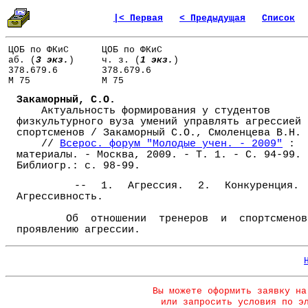
|< Первая
< Предыдущая
Список
ЦОБ по ФКиС
ЦОБ по ФКиС
аб. (
3 экз.
)
ч. з. (
1 экз.
)
378.679.6
378.679.6
М 75
М 75
Закаморный, C.O.
Актуальность формирования у студентов
физкультурного вуза умений управлять агрессией
спортсменов / Закаморный C.O., Смоленцева В.Н.
//
Всерос. форум "Молодые учен. - 2009"
:
материалы. - Москва, 2009. - Т. 1. - С. 94-99. 
Библиогр.: с. 98-99.
-- 1. Агрессия. 2. Конкуренция. 
Агрессивность.
Об отношении тренеров и спортсмено
проявлению агрессии.
Вы можете оформить заявку на
или запросить условия по э