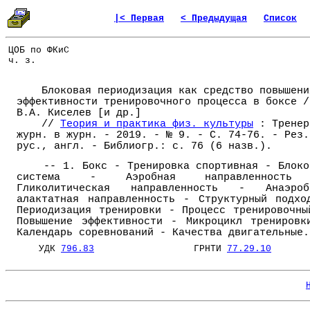
|< Первая
< Предыдущая
Список
ЦОБ по ФКиС
ч. з.
Блоковая периодизация как средство повышени
эффективности тренировочного процесса в боксе /
В.А. Киселев [и др.]
//
Теория и практика физ. культуры
: Тренер
журн. в журн. - 2019. - № 9. - С. 74-76. - Рез.
рус., англ. - Библиогр.: с. 76 (6 назв.).
-- 1. Бокс - Тренировка спортивная - Блоко
система - Аэробная направленност
Гликолитическая направленность - Анаэроб
алактатная направленность - Структурный подхо
Периодизация тренировки - Процесс тренировочны
Повышение эффективности - Микроцикл тренировк
Календарь соревнований - Качества двигательные.
УДК
796.83
ГРНТИ
77.29.10