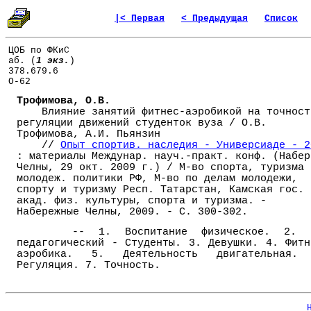
|< Первая
< Предыдущая
Список
ЦОБ по ФКиС
аб. (
1 экз.
)
378.679.6
О-62
Трофимова, О.В.
Влияние занятий фитнес-аэробикой на точност
регуляции движений студенток вуза / О.В.
Трофимова, А.И. Пьянзин
//
Опыт спортив. наследия - Универсиаде - 2
: материалы Междунар. науч.-практ. конф. (Набер
Челны, 29 окт. 2009 г.) / М-во спорта, туризма 
молодеж. политики РФ, М-во по делам молодежи,
спорту и туризму Респ. Татарстан, Камская гос.
акад. физ. культуры, спорта и туризма. -
Набережные Челны, 2009. - С. 300-302.
-- 1. Воспитание физическое. 2. 
педагогический - Студенты. 3. Девушки. 4. Фитн
аэробика. 5. Деятельность двигательная.
Регуляция. 7. Точность.