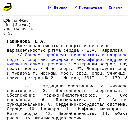
|< Первая
< Предыдущая
Список
ЦОБ по ФКиС
аб. (
1 экз.
)
796.034-053.6
С 56
Гаврилова, Е.А.
Внезапная смерть в спорте и ее связь с
вариабельностью ритма сердца / Е.А. Гаврилова
//
Соврем. проблемы, перспективы и направле
подгот. спортив. резерва и квалифицир. кадров в
училищах олимп. резерва
: материалы Всерос. нау
практ. конф. / М-во спорта РФ, Департамент спор
и туризма г. Москвы, Моск. сред. спец. училище
олимп. резерва № 2. - Москва, 2017. - С. 179-18
-- 1. Медицина спортивная. 2. Физиоло
спортивная. 3. Деятельность спортивная.
Обеспечение медико-биологическое. 5. Сме
внезапная. 6. Профилактика. 7. Состоя
функциональное. 8. Сердечно-сосудистая система.
Сердце. 10. Миокард. 11. Инфаркт миокарда. 
Ритм сердца. 13. Вариабельность. 14. #Факт
риска. 15. #Ритмокардиография.