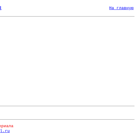
|
На главную
ериала
l.ru