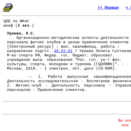
|< Первая
< 
ЦОБ по ФКиС
шкаф (
1 экз.
)
Ураева, Л.С.
Организационно-методические аспекты деятельности
персонала фитнес клубов в целью привлечения клиентов
[Электронный ресурс] : вып. квалификац. работа :
направление подгот.
49.03.01
/ Ураева Лолита Султанов
М-во спорта РФ, Федер. гос. бюджет. образоват.
учреждение высш. образования "Рос. гос. ун-т физ.
культуры, спорта, молодежи и туризма (ГЦОЛИФК)". -
Москва, 2019. - 1 электрон. опт. диск (CD-ROM).
-- 1. Работа выпускная квалификационна
Деятельность исследовательская - Воспитание физичес
2. Фитнес-клуб - Деятельность персонала - Управл
персоналом - Привлечение клиентов.
Вы мо
или 