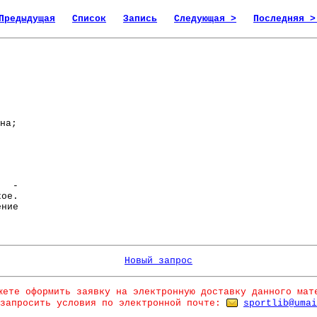
Предыдущая
Список
Запись
Следующая >
Последняя >
на;
я -
кое.
ение
Новый запрос
жете оформить заявку на электронную доставку данного мат
запросить условия по электронной почте:
sportlib@umai