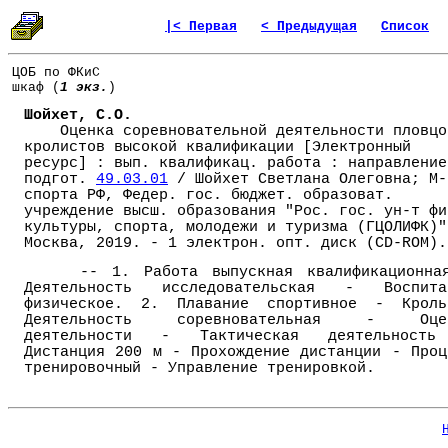
|< Первая
< Предыдущая
Список
ЦОБ по ФКиС
шкаф (
1 экз.
)
Шойхет, С.О.
Оценка соревновательной деятельности пловцо
кролистов высокой квалификации [Электронный
ресурс] : вып. квалификац. работа : направление
подгот.
49.03.01
/ Шойхет Светлана Олеговна; М-
спорта РФ, Федер. гос. бюджет. образоват.
учреждение высш. образования "Рос. гос. ун-т фи
культуры, спорта, молодежи и туризма (ГЦОЛИФК)"
Москва, 2019. - 1 электрон. опт. диск (CD-ROM).
-- 1. Работа выпускная квалификационна
Деятельность исследовательская - Воспита
физическое. 2. Плавание спортивное - Крол
Деятельность соревновательная - Оце
деятельности - Тактическая деятельност
Дистанция 200 м - Прохождение дистанции - Проц
тренировочный - Управление тренировкой.