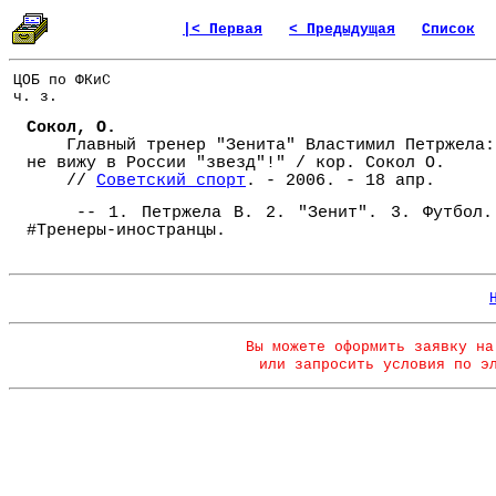
|< Первая
< Предыдущая
Список
ЦОБ по ФКиС
ч. з.
Сокол, О.
Главный тренер "Зенита" Властимил Петржела:
не вижу в России "звезд"!" / кор. Сокол О.
//
Советский спорт
. - 2006. - 18 апр.
-- 1. Петржела В. 2. "Зенит". 3. Футбол.
#Тренеры-иностранцы.
Вы можете оформить заявку на
или запросить условия по э