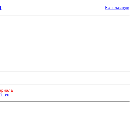
|
На главную
ериала
l.ru