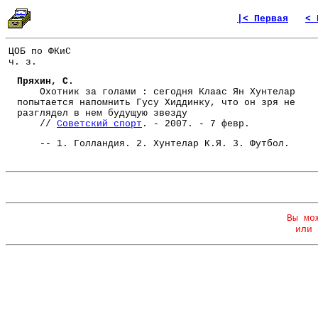
|< Первая
< 
ЦОБ по ФКиС
ч. з.
Пряхин, С.
Охотник за голами : сегодня Клаас Ян Хунтелар
попытается напомнить Гусу Хиддинку, что он зря не
разглядел в нем будущую звезду
//
Советский спорт
. - 2007. - 7 февр.
-- 1. Голландия. 2. Хунтелар К.Я. 3. Футбол.
Вы мо
или 