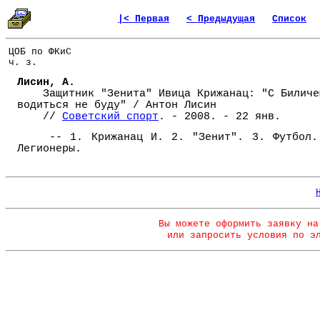
|< Первая
< Предыдущая
Список
ЦОБ по ФКиС
ч. з.
Лисин, А.
Защитник "Зенита" Ивица Крижанац: "С Биличе
водиться не буду" / Антон Лисин
//
Советский спорт
. - 2008. - 22 янв.
-- 1. Крижанац И. 2. "Зенит". 3. Футбол.
Легионеры.
Вы можете оформить заявку на
или запросить условия по э