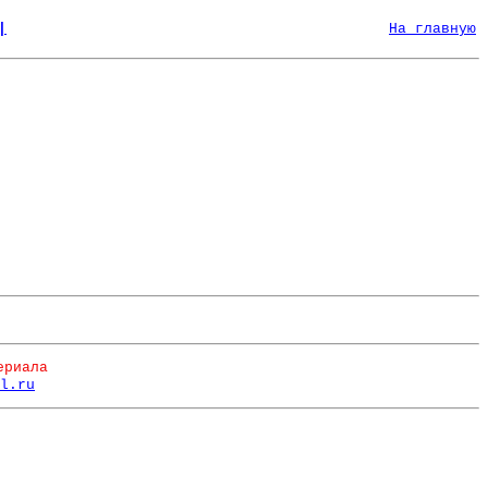
|
На главную
ериала
l.ru