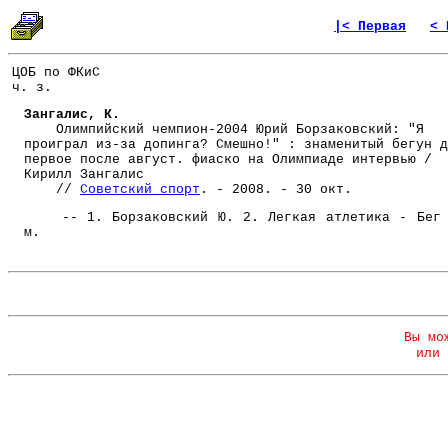
|< Первая
< 
ЦОБ по ФКиС
ч. з.
Зангалис, К.
Олимпийский чемпион-2004 Юрий Борзаковский: "Я
проиграл из-за допинга? Смешно!" : знаменитый бегун д
первое после август. фиаско на Олимпиаде интервью /
Кирилл Зангалис
//
Советский спорт
. - 2008. - 30 окт.
-- 1. Борзаковский Ю. 2. Легкая атлетика - Бег 
м.
Вы мо
или 