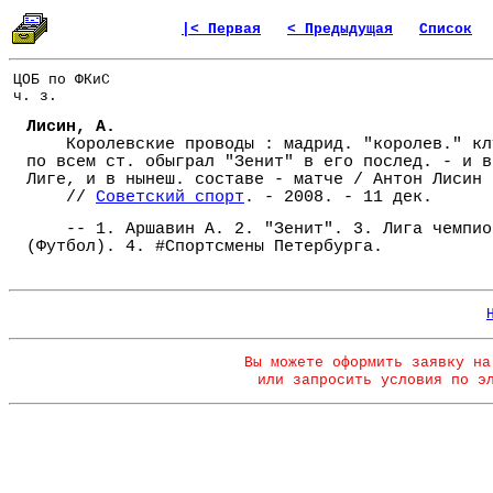
|< Первая
< Предыдущая
Список
ЦОБ по ФКиС
ч. з.
Лисин, А.
Королевские проводы : мадрид. "королев." кл
по всем ст. обыграл "Зенит" в его послед. - и в
Лиге, и в нынеш. составе - матче / Антон Лисин
//
Советский спорт
. - 2008. - 11 дек.
-- 1. Аршавин А. 2. "Зенит". 3. Лига чемпио
(Футбол). 4. #Спортсмены Петербурга.
Вы можете оформить заявку на
или запросить условия по э