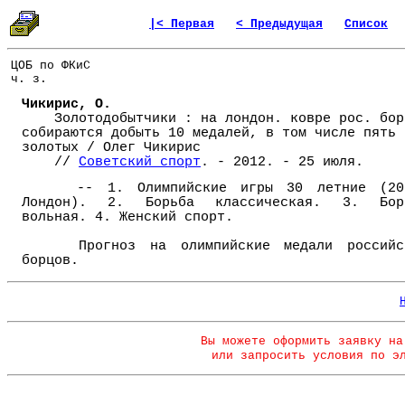
|< Первая
< Предыдущая
Список
ЦОБ по ФКиС
ч. з.
Чикирис, О.
Золотодобытчики : на лондон. ковре рос. бор
собираются добыть 10 медалей, в том числе пять
золотых / Олег Чикирис
//
Советский спорт
. - 2012. - 25 июля.
-- 1. Олимпийские игры 30 летние (20
Лондон). 2. Борьба классическая. 3. Бор
вольная. 4. Женский спорт.
Прогноз на олимпийские медали российс
борцов.
Вы можете оформить заявку на
или запросить условия по э