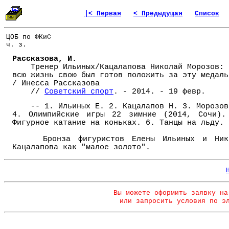
|< Первая
< Предыдущая
Список
ЦОБ по ФКиС
ч. з.
Рассказова, И.
Тренер Ильиных/Кацалапова Николай Морозов: 
всю жизнь свою был готов положить за эту медаль
/ Инесса Рассказова
//
Советский спорт
. - 2014. - 19 февр.
-- 1. Ильиных Е. 2. Кацалапов Н. 3. Морозов
4. Олимпийские игры 22 зимние (2014, Сочи).
Фигурное катание на коньках. 6. Танцы на льду.
Бронза фигуристов Елены Ильиных и Ник
Кацалапова как "малое золото".
Вы можете оформить заявку на
или запросить условия по э