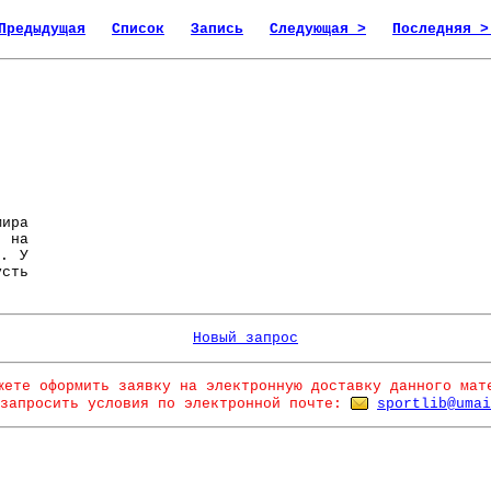
Предыдущая
Список
Запись
Следующая >
Последняя >
ира
 на
т. У
усть
Новый запрос
жете оформить заявку на электронную доставку данного мат
запросить условия по электронной почте:
sportlib@umai