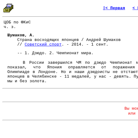
|< Первая
< 
ЦОБ по ФКиС
ч. з.
Шумаков, А.
Страна восходящих японцев / Андрей Шумаков
//
Советский спорт
. - 2014. - 1 сент.
-- 1. Дзюдо. 2. Чемпионат мира.
В России завершился ЧМ по дзюдо Чемпионат м
показал, что Япония оправляется от поражения
Олимпиаде в Лондоне. Но и наши дзюдоисты не отстаю
японцев в Челябинске - 11 медалей, у нас - девять. П
мы и без золота.
Вы мо
или 