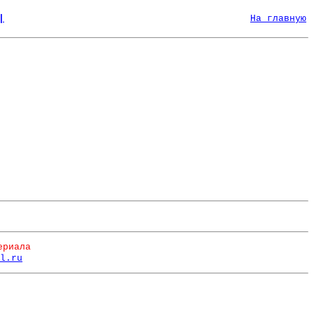
|
На главную
ериала
l.ru