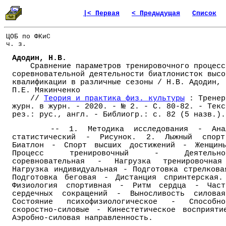
|< Первая
< Предыдущая
Список
ЦОБ по ФКиС
ч. з.
Адодин, Н.В.
Сравнение параметров тренировочного процесс
соревновательной деятельности биатлонисток высо
квалификации в различные сезоны / Н.В. Адодин,
П.Е. Мякинченко
//
Теория и практика физ. культуры
: Тренер
журн. в журн. - 2020. - № 2. - С. 80-82. - Текс
рез.: рус., англ. - Библиогр.: с. 82 (5 назв.).
-- 1. Методика исследования - Ана
статистический - Рисунок. 2. Лыжный спор
Биатлон - Спорт высших достижений - Женщин
Процесс тренировочный - Деятельно
соревновательная - Нагрузка тренировочна
Нагрузка индивидуальная - Подготовка стрелкова
Подготовка беговая - Дистанция спринтерская.
Физиология спортивная - Ритм сердца - Част
сердечных сокращений - Выносливость силова
Состояние психофизиологическое - Способно
скоростно-силовые - Кинестетическое восприяти
Аэробно-силовая направленность.