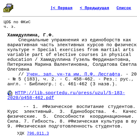
|< Первая
< Предыдущая
Список
ЦОБ по ФКиС
ч. з.
Хамидуллина, Г.Ф.
Специальные упражнения из единоборств как
вариативная часть элективных курсов по физическ
культуре = Special exercises from martial arts 
variable part of elective courses in physical
education / Хамидуллина Гузель Фердинантовна,
Питеркина Марина Валентиновна, Солдатова Светла
Олеговна
//
Учен. зап. ун-та им. П.Ф. Лесгафта
. - 20
- № 5 (183), ч. 2. - С. 458-462. - Рез.: рус.,
англ. - Библиогр.: с. 461-462 (3 назв.).
HTTP://lib.sportedu.ru/press/uzul/5-183-
2020/p458-462.pdf
-- 1. #Физическое воспитание студентов.
Курс элективный. 3. Единоборства. 4. Качес
физические. 5. Способности координационные.
Сила. 7. Гибкость. 8. #Физическая культура в ву
9. #Физическая подготовленность студентов.
УДК
796.011.3