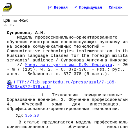
|< Первая
< Предыдущая
Список
ЦОБ по ФКиС
ч. з.
Супронова, А.Н.
Модель профессионально-ориентированного
обучения иностранных военнослужащих русскому яз
на основе коммуникативных технологий =
Communicative technologies implementation in th
Russian language classes for the foreign milita
servants' audience / Супронова Ангелина Николае
//
Учен. зап. ун-та им. П.Ф. Лесгафта
. - 20
- № 7 (185), ч. 2. - С. 372-378. - Рез.: рус.,
англ. - Библиогр.: с. 377-378 (5 назв.).
HTTP://lib.sportedu.ru/press/uzul/7-185-
2020/p372-378.pdf
-- 1. Технологии коммуникативные.
Образование военное. 3. Обучение профессиональн
4. #Русский язык для иностранцев.
#Профессионально-ориентированные технологии.
УДК
355.23
В статье предлагается модель профессиональ
ориентированного обучения иностран