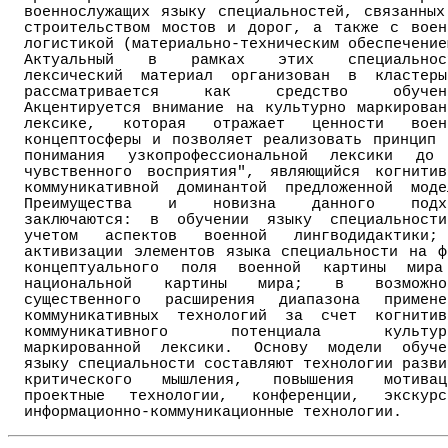
военнослужащих языку специальностей, связанных
строительством мостов и дорог, а также с воен
логистикой (материально-техническим обеспечение
Актуальный в рамках этих специальнос
лексический материал организован в кластер
рассматривается как средство обучен
Акцентируется внимание на культурно маркирован
лексике, которая отражает ценности воен
концептосферы и позволяет реализовать принцип 
понимания узкопрофессиональной лексики до
чувственного восприятия", являющийся когнитив
коммуникативной доминантой предложенной моде
Преимущества и новизна данного подх
заключаются: в обучении языку специальност
учетом аспектов военной лингводидактики
активизации элементов языка специальности на ф
концептуального поля военной картины мир
национальной картины мира; в возможно
существенного расширения диапазона примене
коммуникативных технологий за счет когнитив
коммуникативного потенциала культур
маркированной лексики. Основу модели обуче
языку специальности составляют технологии разви
критического мышления, повышения мотивац
проектные технологии, конференции, экскурс
информационно-коммуникационные технологии.