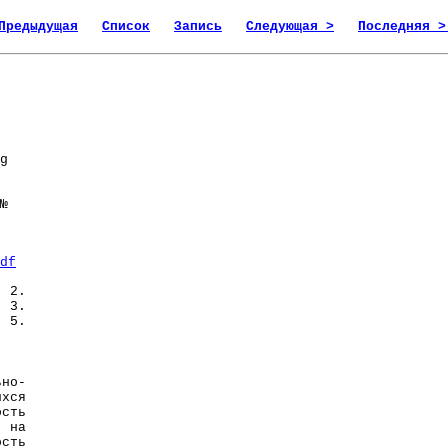
Предыдущая
Список
Запись
Следующая >
Последняя >
g
№
df
 2.
. 3.
 5.
но-
ихся
ость
я на
ость