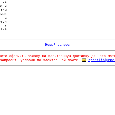
 на
ые и
том
имых
 на
ются
я в
вке
Новый запрос
жете оформить заявку на электронную доставку данного мат
запросить условия по электронной почте:
sportlib@umai