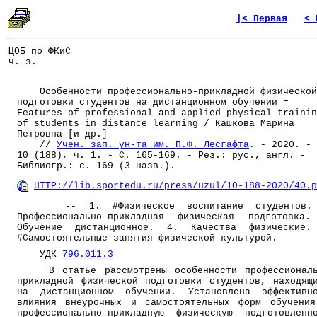
|< Первая
< 
ЦОБ по ФКиС
ч. з.
Особенности профессионально-прикладной физической
подготовки студентов на дистанционном обучении =
Features of professional and applied physical trainin
of students in distance learning / Кашкова Марина
Петровна [и др.]
//
Учен. зап. ун-та им. П.Ф. Лесгафта
. - 2020. - 
10 (188), ч. 1. - С. 165-169. - Рез.: рус., англ. -
Библиогр.: с. 169 (3 назв.).
HTTP://lib.sportedu.ru/press/uzul/10-188-2020/40.p
-- 1. #Физическое воспитание студентов.
Профессионально-прикладная физическая подготовка
Обучение дистанционное. 4. Качества физические.
#Самостоятельные занятия физической культурой.
УДК
796.011.3
В статье рассмотрены особенности профессиональ
прикладной физической подготовки студентов, находящ
на дистанционном обучении. Установлена эффективн
влияния внеурочных и самостоятельных форм обучени
профессионально-прикладную физическую подготовленн