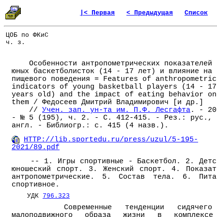
|< Первая
< Предыдущая
Список
ЦОБ по ФКиС
ч. з.
Особенности антропометрических показателей
юных баскетболисток (14 - 17 лет) и влияние на 
пищевого поведения = Features of anthropometric
indicators of young basketball players (14 - 17
years old) and the impact of eating behavior on
them / Федосеев Дмитрий Владимирович [и др.]
//
Учен. зап. ун-та им. П.Ф. Лесгафта
. - 20
- № 5 (195), ч. 2. - С. 412-415. - Рез.: рус.,
англ. - Библиогр.: с. 415 (4 назв.).
HTTP://lib.sportedu.ru/press/uzul/5-195-
2021/89.pdf
-- 1. Игры спортивные - Баскетбол. 2. Детс
юношеский спорт. 3. Женский спорт. 4. Показат
антропометрические. 5. Состав тела. 6. Пита
спортивное.
УДК
796.323
Современные тенденции сидячего
малоподвижного образа жизни в комплекс