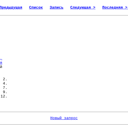
Предыдущая
Список
Запись
Следующая >
Последняя >
,
я
й
 2.
. 4.
. 7.
. 9.
12.
Новый запрос