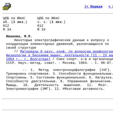
|< Первая
< 
ЦОБ по ФКиС
ЦОБ по ФКиС
аб. (
1 экз.
)
ч. з. (
1 экз.
)
612
612
М 34
М 34
Иванова, М.П.
Некоторые электрографические данные к вопросу о
координации элементарных движений, различающихся по
своей структуре
//
Материалы 8 науч. конф. по вопросам морфологии
физиологии и биохимии мышеч. деятельности (11 - 15 ма
1964 г., г. Волгоград)
/ Союз спорт. о-в и организаци
СССР. Науч.-метод. совет. - Москва, 1964. - С. 96-97.
-- 1. Метод электроэнцефалографии (ЭЭГ).
Тренировка спортивная. 3. Способности функциональные
Спортсмены. 5. Состояние функциональное. 6. Нагрузка
Способности двигательные. 8. Упражнения физические
Мышцы. 10. Деятельность мышечная. 11. Мозг. 
Электромиография (ЭМГ). 13. #Мозговая активность.