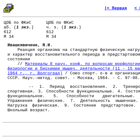
|< Первая
< 
ЦОБ по ФКиС
ЦОБ по ФКиС
аб. (
1 экз.
)
ч. з. (
1 экз.
)
612
612
М 34
М 34
Ивашкявичене, Я.И.
Реакция организма на стандартную физическую нагру
и характер восстановительного периода в предстартовом
состоянии
//
Материалы 8 науч. конф. по вопросам морфологии
физиологии и биохимии мышеч. деятельности (11 - 15 ма
1964 г., г. Волгоград)
/ Союз спорт. о-в и организаци
СССР. Науч.-метод. совет. - Москва, 1964. - С. 97-98.
-- 1. Период восстановления. 2. Трениро
спортивная. 3. Способности функциональные. 4. Состо
функциональное. 5. Способности двигательные.
Упражнения физические. 7. Деятельность мышечная.
Нагрузка физическая. 9. Состояние предстартовое.
Школьный возраст.