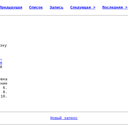
Предыдущая
Список
Запись
Следующая >
Последняя >
зку
,
я
й
вка
яние
 6.
 8.
 10.
Новый запрос