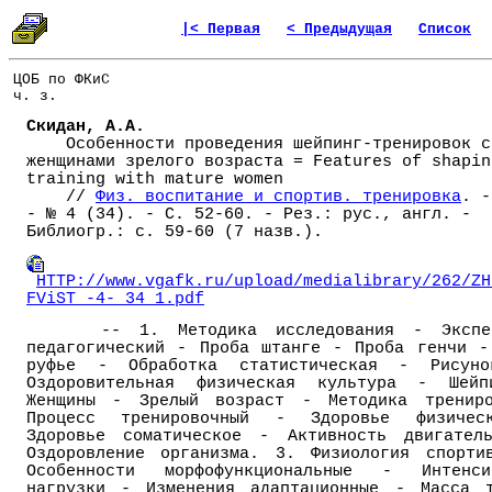
|< Первая
< Предыдущая
Список
ЦОБ по ФКиС
ч. з.
Скидан, А.А.
Особенности проведения шейпинг-тренировок с
женщинами зрелого возраста = Features of shapin
training with mature women
//
Физ. воспитание и спортив. тренировка
. -
- № 4 (34). - С. 52-60. - Рез.: рус., англ. -
Библиогр.: с. 59-60 (7 назв.).
HTTP://www.vgafk.ru/upload/medialibrary/262/ZH
FViST_-4-_34_1.pdf
-- 1. Методика исследования - Экспер
педагогический - Проба штанге - Проба генчи -
руфье - Обработка статистическая - Рисун
Оздоровительная физическая культура - Шей
Женщины - Зрелый возраст - Методика тренир
Процесс тренировочный - Здоровье физичес
Здоровье соматическое - Активность двигател
Оздоровление организма. 3. Физиология спорти
Особенности морфофункциональные - Интенси
нагрузки - Изменения адаптационные - Масса 