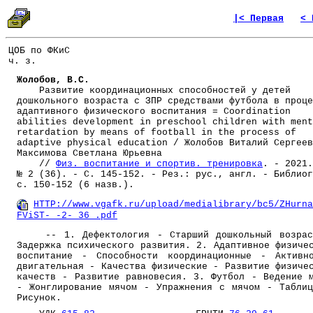
|< Первая
< 
ЦОБ по ФКиС
ч. з.
Жолобов, В.С.
Развитие координационных способностей у детей
дошкольного возраста с ЗПР средствами футбола в проце
адаптивного физического воспитания = Coordination
abilities development in preschool children with ment
retardation by means of football in the process of
adaptive physical education / Жолобов Виталий Сергеев
Максимова Светлана Юрьевна
//
Физ. воспитание и спортив. тренировка
. - 2021.
№ 2 (36). - С. 145-152. - Рез.: рус., англ. - Библиог
с. 150-152 (6 назв.).
HTTP://www.vgafk.ru/upload/medialibrary/bc5/ZHurna
FViST-_-2-_36_.pdf
-- 1. Дефектология - Старший дошкольный возрас
Задержка психического развития. 2. Адаптивное физиче
воспитание - Способности координационные - Активн
двигательная - Качества физические - Развитие физиче
качеств - Развитие равновесия. 3. Футбол - Ведение 
- Жонглирование мячом - Упражнения с мячом - Табли
Рисунок.