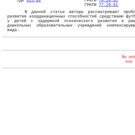
УДК
615.82
ГРНТИ
76.29.61
ГРНТИ
77.29.61
В данной статье авторы рассматривают пробл
развития координационных способностей средствами фут
у детей с задержкой психического развития в рам
дошкольных образовательных учреждений компенсирую
вида.
Вы мо
или 