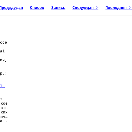
Предыдущая
Список
Запись
Следующая >
Последняя >
ссе
al
ич,
 -
р.:
l-
т -
ское
ость
ских
мяча
ца -