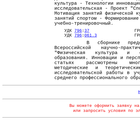
культура - Технологии инноваци
исследовательская - Проект "Сп
Мотивация занятий физической к
занятий спортом - Формирование
учебно-тренировочный.
УДК
796
:
37
ГРНТ
УДК
796
:
061.3
ГРНТ
В сборнике представл
Всероссийской научно-практи
"Физическая культура и 
образования. Инновации и перс
статьях рассмотрены мног
методические и теоретическ
исследовательской работы в уч
среднего профессионального обр
Вы можете оформить заявку на
или запросить условия по э