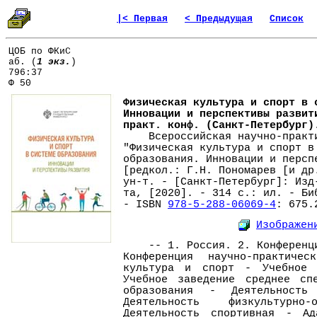
|< Первая
< Предыдущая
Список
ЦОБ по ФКиС
аб. (
1 экз.
)
796:37
Ф 50
Физическая культура и спорт в 
Инновации и перспективы развит
практ. конф. (Санкт-Петербург)
Всероссийская научно-практи
"Физическая культура и спорт в
образования. Инновации и персп
[редкол.: Г.Н. Пономарев [и др
ун-т. - [Санкт-Петербург]: Изд
та, [2020]. - 314 с.: ил. - Би
- ISBN
978-5-288-06069-4
: 675.
Изображен
-- 1. Россия. 2. Конференция
Конференция научно-практичес
культура и спорт - Учебное 
Учебное заведение среднее сп
образования - Деятельность
Деятельность физкультурно-
Деятельность спортивная - Ад