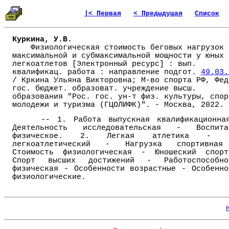
|< Первая
< Предыдущая
Список
Куркина, У.В.
Физиологическая стоимость беговых нагрузок
максимальной и субмаксимальной мощности у юных
легкоатлетов [Электронный ресурс] : вып.
квалификац. работа : направление подгот.
49.03.
/ Кркина Ульяна Викторовна; М-во спорта РФ, Фед
гос. бюджет. образоват. учреждение высш.
образования "Рос. гос. ун-т физ. культуры, спор
молодежи и туризма (ГЦОЛИФК)". - Москва, 2022.
-- 1. Работа выпускная квалификационна
Деятельность исследовательская - Воспита
физическое. 2. Легкая атлетика - 
легкоатлетический - Нагрузка спортивна
Стоимость физиологическая - Юношеский спор
Спорт высших достижений - Работоспособно
физическая - Особенности возрастные - Особенно
физиологические.